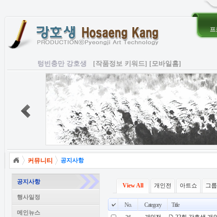
프
텅빈충만 강호생
[작품정보 키워드]
[모바일홈]
커뮤니티
공지사항
공지사항
View All
개인전
아트쇼
그룹
행사일정
No.
Category
Title
메인뉴스