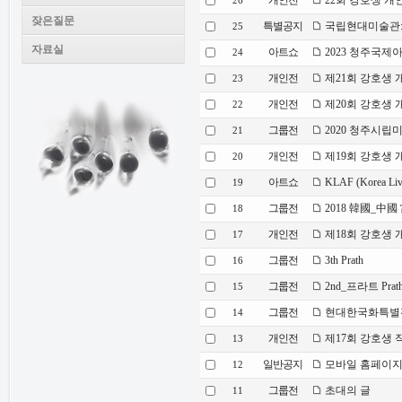
개인전
22회 강호생 개
26
잦은질문
특별공지
국립현대미술관:
25
자료실
아트쇼
2023 청주국제
24
개인전
제21회 강호생 
23
개인전
제20회 강호생 
22
그룹전
2020 청주시립
21
개인전
제19회 강호생 
20
아트쇼
KLAF (Korea Live
19
그룹전
2018 韓國_中國
18
개인전
제18회 강호생 
17
그룹전
3th Prath
16
그룹전
2nd_프라트 Prat
15
그룹전
현대한국화특별전
14
개인전
제17회 강호생 
13
일반공지
모바일 홈페이지
12
그룹전
초대의 글
11