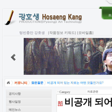
프
텅빈충만 강호생
[작품정보 키워드]
[모바일홈]
커뮤니티
잦은질문
비공개 되어 있는 자료는 어떤 것들인가요?
ㆍ
Category
자료관련
공지사항
비공개 되어
행사일정
메인뉴스