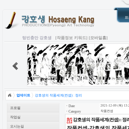
프
텅빈충만 강호생
[작품정보 키워드]
[모바일홈]
업데이트
강호생의 작품세계(컨셉) : 정리
ㆍ
Date
2021-12-09 (목) 13:
프로필
ㆍ
Category
작품컨셉
작업실
강호생의 작품세계(컨셉) : 정
오시는길
작품컨셉-강호생의 작품세계(