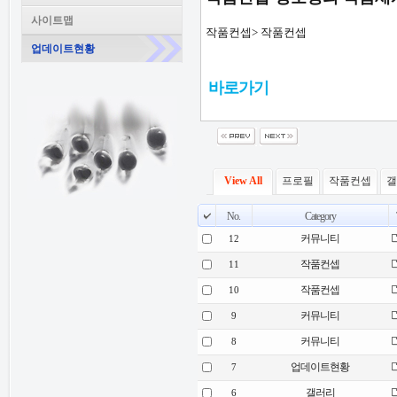
사이트맵
작품컨셉> 작품컨셉
업데이트현황
바로가기
View All
프로필
작품컨셉
갤
No.
Category
T
커뮤니티
12
작품컨셉
11
작품컨셉
10
커뮤니티
9
커뮤니티
8
업데이트현황
7
갤러리
6